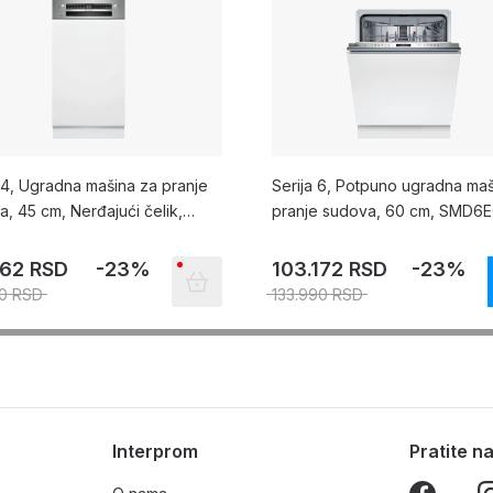
 4, Ugradna mašina za pranje
Serija 6, Potpuno ugradna maš
, 45 cm, Nerđajući čelik,
pranje sudova, 60 cm, SMD6
HMS49E
362 RSD
-23%
103.172 RSD
-23%
0 RSD
133.990 RSD
Interprom
Pratite 