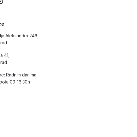
ce
lja Aleksandra 246,
grad
a 41,
grad
e: Radnim danima
bota 09-16:30h