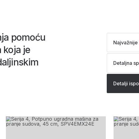
nja pomoću
Najvažnije 
 koja je
aljinskim
Detaljna sp
Detalji isp