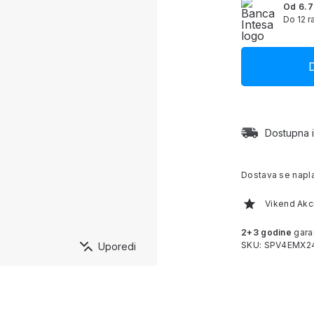
Od 6.7
Do 12 r
Dostupna 
Dostava se napl
Vikend Akci
2+3 godine
gara
SKU: SPV4EMX2
Uporedi