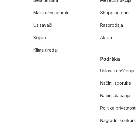
Bela tehnika
Mesečna akcija
Mali kućni aparati
Shopping dani
Usisavači
Rasprodaja
Bojleri
Akcija
Klima uređaji
Podrška
Uslovi korišćenja
Načini isporuke
Načini plaćanja
Politika privatnost
Nagradni konkurs 