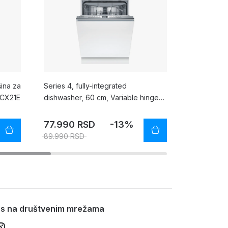
ina za
Series 4, fully-integrated
Ugradna ma
ECX21E
dishwasher, 60 cm, Variable hinge
SGV4HVX31E
for special installation situations,
SMH4HVX14E
77.990 RSD
-13%
70.990 
89.990 RSD
nas na društvenim mrežama