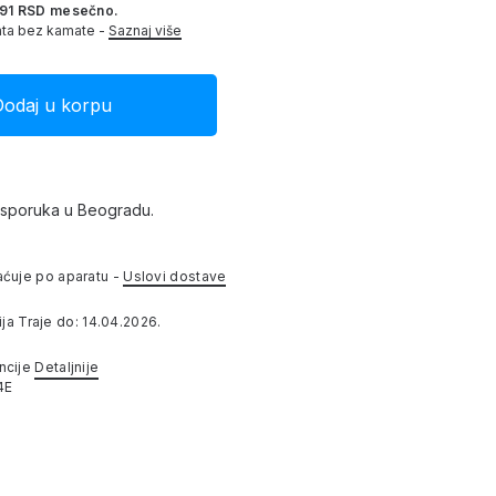
91 RSD mesečno.
ata bez kamate -
Saznaj više
isporuka u Beogradu.
aćuje po aparatu -
Uslovi dostave
ja Traje do: 14.04.2026.
ncije
Detaljnije
4E