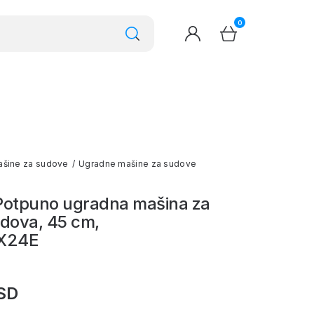
0
šine za sudove
/
Ugradne mašine za sudove
 Potpuno ugradna mašina za
udova, 45 cm,
X24E
SD