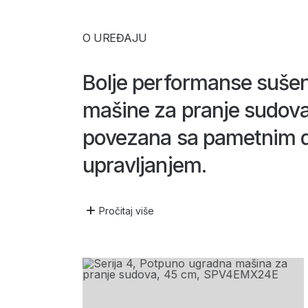
O UREĐAJU
Bolje performanse suše
mašine za pranje sudova
povezana sa pametnim d
upravljanjem.
Pročitaj
više