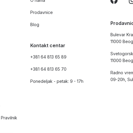
O nama
Prodavnice
Prodavni
Blog
Bulevar Kra
11000 Beo
Kontakt centar
Svetogorsk
+381 64 813 65 89
11000 Beo
+381 64 813 65 70
Radno vrem
09-20h, Su
Ponedeljak - petak: 9 - 17h
i
Pravilnik