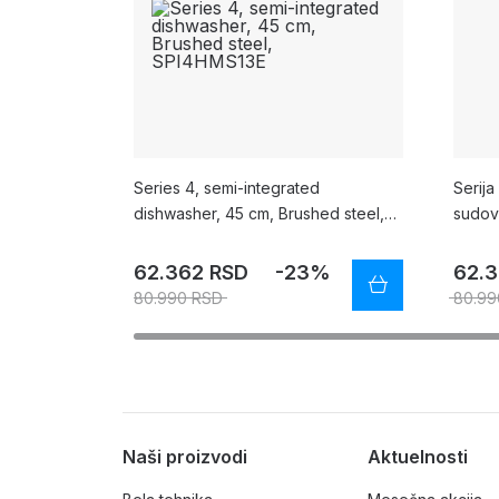
Series 4, semi-integrated
Serija
dishwasher, 45 cm, Brushed steel,
sudova
SPI4HMS13E
SPI4
62.362 RSD
-23%
62.
80.990 RSD
80.99
Naši proizvodi
Aktuelnosti