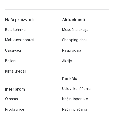
Naši proizvodi
Aktuelnosti
Bela tehnika
Mesečna akcija
Mali kućni aparati
Shopping dani
Usisavači
Rasprodaja
Bojleri
Akcija
Klima uređaji
Podrška
Uslovi korišćenja
Interprom
O nama
Načini isporuke
Prodavnice
Načini plaćanja