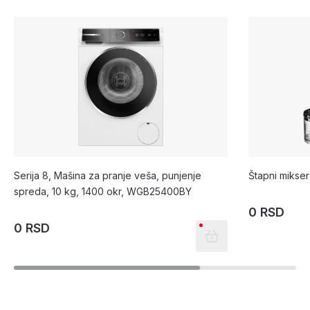
Serija 8, Mašina za pranje veša, punjenje
Štapni miks
spreda, 10 kg, 1400 okr, WGB25400BY
0 RSD
0 RSD