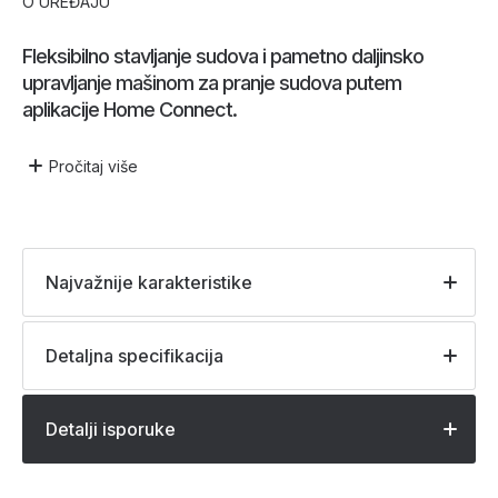
O UREĐAJU
Fleksibilno stavljanje sudova i pametno daljinsko
upravljanje mašinom za pranje sudova putem
aplikacije Home Connect.
Pročitaj
više
Najvažnije karakteristike
Detaljna specifikacija
Detalji isporuke