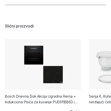
Slični proizvodi
Bosch Dnevna Šok Akcija Ugradna Rerna +
Serija 6, Kuh
Indukciona Ploča za kuvanje PUE611BB5D i
nerđajući č
HBA573BB1