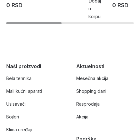
Dodaj
0 RSD
0 RSD
u
korpu
Naši proizvodi
Aktuelnosti
Bela tehnika
Mesečna akcija
Mali kućni aparati
Shopping dani
Usisavači
Rasprodaja
Bojleri
Akcija
Klima uređaji
Podrška