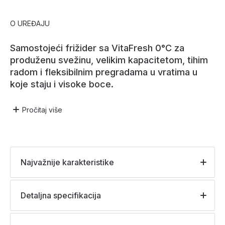
O UREĐAJU
Samostojeći frižider sa VitaFresh 0°C za
produženu svežinu, velikim kapacitetom, tihim
radom i fleksibilnim pregradama u vratima u
koje staju i visoke boce.
Pročitaj
više
Najvažnije karakteristike
Detaljna specifikacija