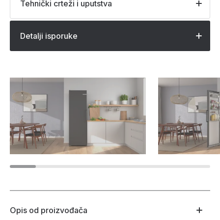
Tehnički crteži i uputstva
Detalji isporuke
Opis od proizvođača