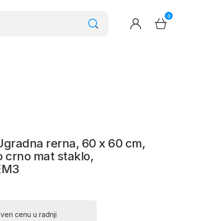
0
 Ugradna rerna, 60 x 60 cm,
 crno mat staklo,
EM3
veri cenu u radnji