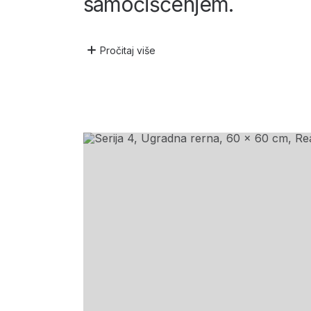
samočišćenjem.
Pročitaj
više