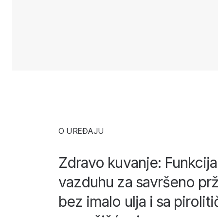
O UREĐAJU
Zdravo kuvanje: Funkcija
vazduhu za savršeno pr
bez imalo ulja i sa pirolit