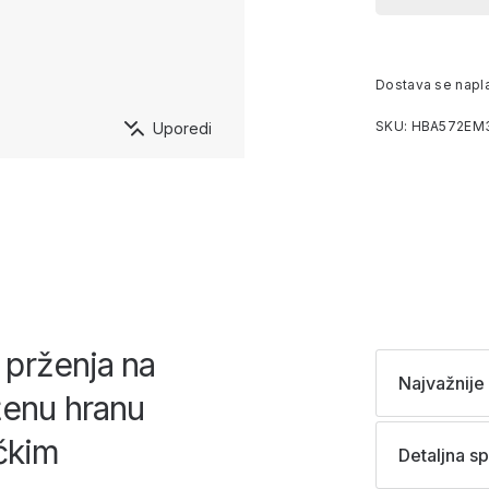
Dostava se napl
SKU: HBA572EM
Uporedi
 prženja na
Najvažnije 
ženu hranu
ičkim
Detaljna sp