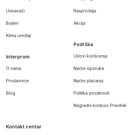
Usisavači
Rasprodaja
Bojleri
Akcija
Klima uređaji
Podrška
Uslovi korišćenja
Interprom
O nama
Načini isporuke
Prodavnice
Načini plaćanja
Blog
Politika privatnosti
Nagradni konkurs Pravilnik
Kontakt centar