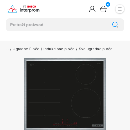
0
/
Ugradne Ploče
/
Indukcione ploče
/
Sve ugradne ploče