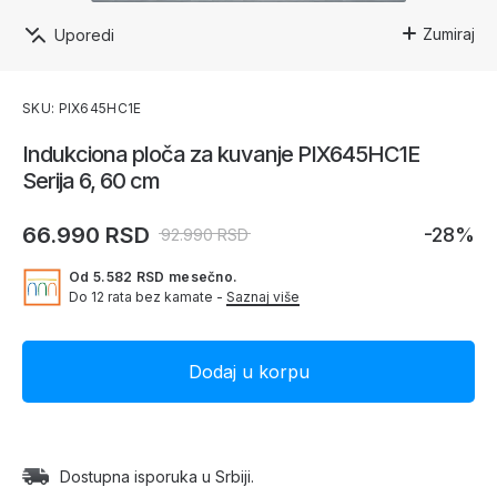
Zumiraj
Uporedi
SKU: PIX645HC1E
Indukciona ploča za kuvanje PIX645HC1E
Serija 6, 60 cm
66.990 RSD
-28%
92.990 RSD
Od 5.582 RSD mesečno.
Do 12 rata bez kamate -
Saznaj više
Dostupna isporuka u Srbiji.