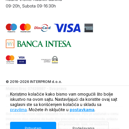
09-20h, Subota 09-16:30h
© 2016-2026 INTERPROM d.o.o.
Matični Broj: 07428987 - Sva prava
Koristimo kolačiće kako bismo vam omogućili što bolje
zadržana.
iskustvo na ovom sajtu. Nastavljajući da koristite ovaj sajt
saglasni ste sa korišćenjem kolačića u skladu sa
pravilima
. Možete ih isključite u
postavkama
.
Sve cene na ovom sajtu iskazane su u dinarima. PDV je uračunat u cenu.
Interprom doo nastoji da bude što precizniji u opisu proizvoda, prikazu
slika, trenutnoj raspoloživosti i ceni proizvoda. Ipak, ne možemo
Prihvatam
Podešavanja