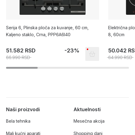
Serija 6, Plinska ploča za kuvanje, 60 cm,
Električna p
Kaljeno staklo, Crna, PPP6A6I40
8, 60cm
51.582 RSD
-23%
50.042 R
66.990 RSD
64.990 RSD
Naši proizvodi
Aktuelnosti
Bela tehnika
Mesečna akcija
Mali kućni aparati
Shopping dani