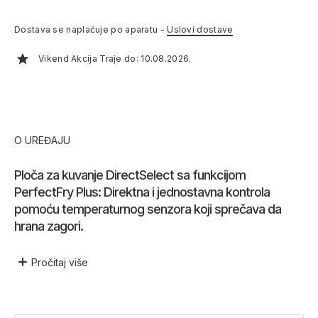
Dostava se naplaćuje po aparatu -
Uslovi dostave
Vikend Akcija Traje do: 10.08.2026.
O UREĐAJU
Ploča za kuvanje DirectSelect sa funkcijom
PerfectFry Plus: Direktna i jednostavna kontrola
pomoću temperaturnog senzora koji sprečava da
hrana zagori.
Pročitaj
više