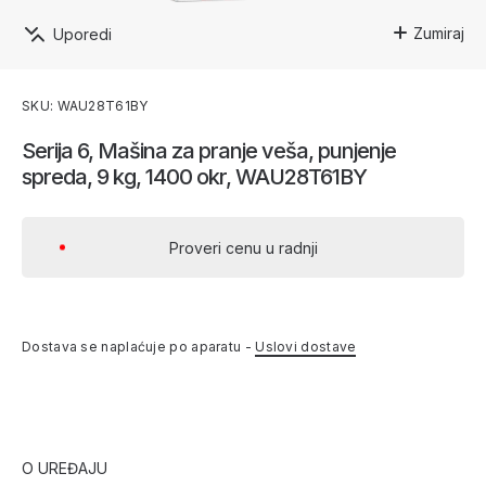
Zumiraj
Uporedi
SKU: WAU28T61BY
Serija 6, Mašina za pranje veša, punjenje
spreda, 9 kg, 1400 okr, WAU28T61BY
Proveri cenu u radnji
Dostava se naplaćuje po aparatu -
Uslovi dostave
O UREĐAJU