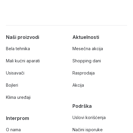
Naši proizvodi
Aktuelnosti
Bela tehnika
Mesečna akcija
Mali kućni aparati
Shopping dani
Usisavači
Rasprodaja
Bojleri
Akcija
Klima uređaji
Podrška
Uslovi korišćenja
Interprom
O nama
Načini isporuke