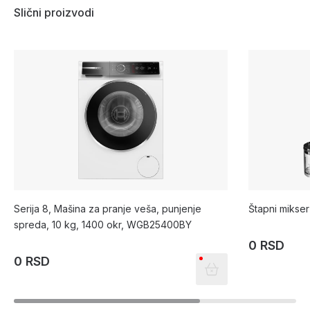
Slični proizvodi
Serija 8, Mašina za pranje veša, punjenje
Štapni miks
spreda, 10 kg, 1400 okr, WGB25400BY
0 RSD
0 RSD