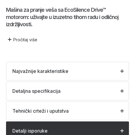
Mašina za pranje veša sa EcoSilence Drive™
motorom: uživajte u izuzetno tihom radu i odličnoj
izdržljivosti.
Pročitaj
više
Najvažnije karakteristike
Detaljna specifikacija
Tehnički crteži i uputstva
Detalji isporuke