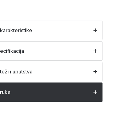
karakteristike
ecifikacija
teži i uputstva
oruke