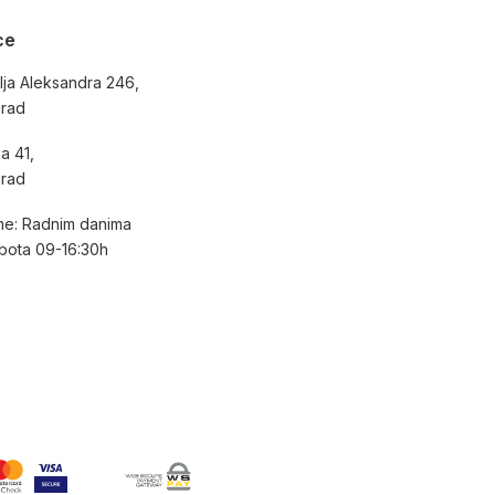
ce
lja Aleksandra 246,
grad
a 41,
grad
e: Radnim danima
bota 09-16:30h