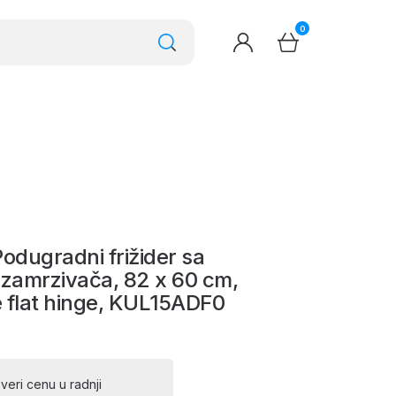
0
 Podugradni frižider sa
 zamrzivača, 82 x 60 cm,
e flat hinge, KUL15ADF0
veri cenu u radnji