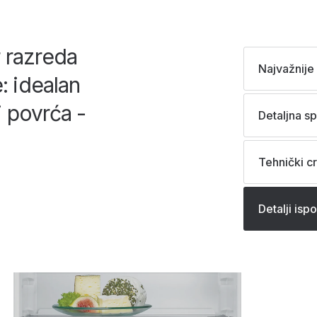
r razreda
Najvažnije 
: idealan
i povrća -
Detaljna sp
Tehnički cr
Detalji isp