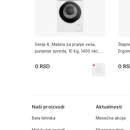
Serija 8, Mašina za pranje veša,
Štapn
punjenje spreda, 10 kg, 1400 okr,
Ergom
WGB25400BY
0 RSD
0 R
Naši proizvodi
Aktuelnosti
Bela tehnika
Mesečna akcija
Mali kućni aparati
Shopping dani