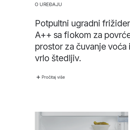
O UREĐAJU
Potpultni ugradni frižide
A++ sa fiokom za povrće
prostor za čuvanje voća 
vrlo štedljiv.
Pročitaj
više