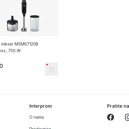
i mikser MSM67120B
ixx, 750 W
SD
Interprom
Pratite 
O nama
Prodavnice