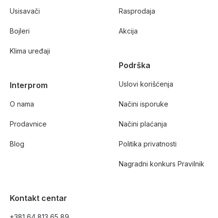
Usisavači
Rasprodaja
Bojleri
Akcija
Klima uređaji
Podrška
Uslovi korišćenja
Interprom
O nama
Načini isporuke
Prodavnice
Načini plaćanja
Blog
Politika privatnosti
Nagradni konkurs Pravilnik
Kontakt centar
+381 64 813 65 89