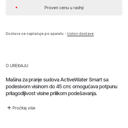
Proveri cenu u radnji
Dostava se naplaćuje po aparatu -
Uslovi dostave
O UREĐAJU
Mašina za pranje sudova ActiveWater Smart sa
podesivom visinom do 45 cm: omogućava potpunu
prilagodljivost visine prilikom podešavanja.
Pročitaj
više