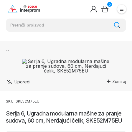
0
Zumiraj
Uporedi
SKU: SKE52M75EU
Serija 6, Ugradna modularna mašine za pranje
sudova, 60 cm, Nerđajući čelik, SKE52M75EU