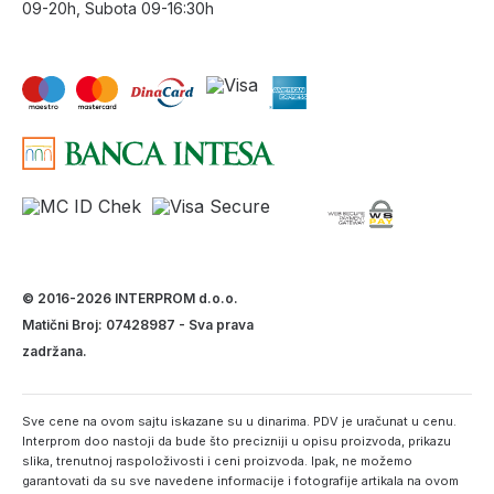
09-20h, Subota 09-16:30h
© 2016-2026 INTERPROM d.o.o.
Matični Broj: 07428987 - Sva prava
zadržana.
Sve cene na ovom sajtu iskazane su u dinarima. PDV je uračunat u cenu.
Interprom doo nastoji da bude što precizniji u opisu proizvoda, prikazu
slika, trenutnoj raspoloživosti i ceni proizvoda. Ipak, ne možemo
garantovati da su sve navedene informacije i fotografije artikala na ovom