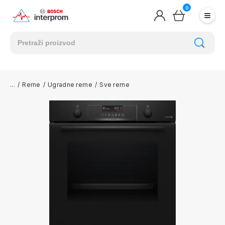
0
/
Rerne
/
Ugradne rerne
/
Sve rerne