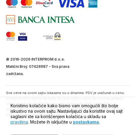
© 2016-2026 INTERPROM d.o.o.
Matični Broj: 07428987 - Sva prava
zadržana.
Sve cene na ovom sajtu iskazane su u dinarima. PDV je uračunat u cenu.
Interprom doo nastoji da bude što precizniji u opisu proizvoda, prikazu
slika, trenutnoj raspoloživosti i ceni proizvoda. Ipak, ne možemo
Koristimo kolačiće kako bismo vam omogućili što bolje
garantovati da su sve navedene informacije i fotografije artikala na ovom
iskustvo na ovom sajtu. Nastavljajući da koristite ovaj sajt
sajtu u potpunosti ispravne.
saglasni ste sa korišćenjem kolačića u skladu sa
pravilima
. Možete ih isključite u
postavkama
.