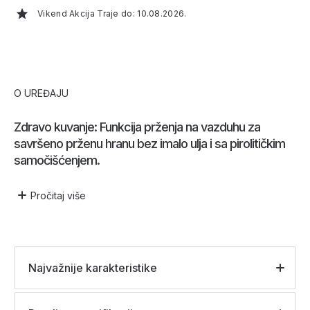
Vikend Akcija Traje do: 10.08.2026.
O UREĐAJU
Zdravo kuvanje: Funkcija prženja na vazduhu za
savršeno prženu hranu bez imalo ulja i sa pirolitičkim
samočišćenjem.
Pročitaj
više
Najvažnije karakteristike