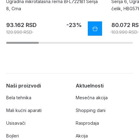
Ugradna mikrotalasna rerna BFL7221B1 Serija
Serija 6, Ugr
8, Crna
čelik, HBG5
93.162 RSD
-23%
80.072 R
120.990 RSD
103.990 RSD
Naši proizvodi
Aktuelnosti
Bela tehnika
Mesečna akcija
Mali kućni aparati
Shopping dani
Usisavači
Rasprodaja
Bojleri
Akcija