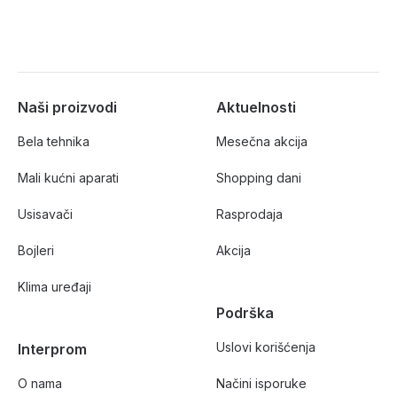
Naši proizvodi
Aktuelnosti
Bela tehnika
Mesečna akcija
Mali kućni aparati
Shopping dani
Usisavači
Rasprodaja
Bojleri
Akcija
Klima uređaji
Podrška
Uslovi korišćenja
Interprom
O nama
Načini isporuke