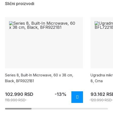
Slični proizvodi
Series 8, Built-In Microwave, 60 x 38 cm,
Ugradna mikr
Black, BFR9221B1
8, Crna
102.990 RSD
-13%
93.162 RS
118.990 RSD
120.990 RSD