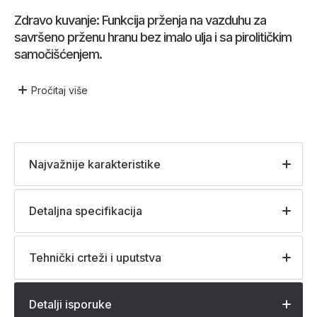
Zdravo kuvanje: Funkcija prženja na vazduhu za
savršeno prženu hranu bez imalo ulja i sa pirolitičkim
samočišćenjem.
Pročitaj
više
Najvažnije karakteristike
Detaljna specifikacija
Tehnički crteži i uputstva
Detalji isporuke