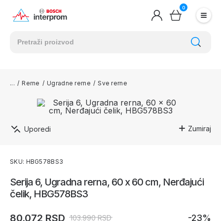
0
/
Rerne
/
Ugradne rerne
/
Sve rerne
Zumiraj
Uporedi
SKU: HBG578BS3
Serija 6, Ugradna rerna, 60 x 60 cm, Nerđajući
čelik, HBG578BS3
80.072 RSD
-23%
103.990 RSD