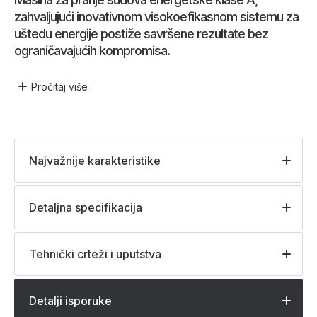
zahvaljujući inovativnom visokoefikasnom sistemu za
uštedu energije postiže savršene rezultate bez
ograničavajućih kompromisa.
Pročitaj
više
Najvažnije karakteristike
Detaljna specifikacija
Tehnički crteži i uputstva
Detalji isporuke