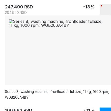
247.490 RSD
-13%
284.990 RSD
Series 8, washing machine, frontloader fullsize, 11 kg, 1600 rpm,
WGB266A4BY
166.682 RSD
-21%