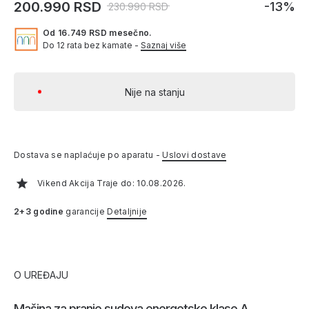
200.990 RSD
-13%
230.990 RSD
Od 16.749 RSD mesečno.
Do 12 rata bez kamate -
Saznaj više
Nije na stanju
Dostava se naplaćuje po aparatu -
Uslovi dostave
Vikend Akcija Traje do: 10.08.2026.
2+3 godine
garancije
Detaljnije
O UREĐAJU
Mašina za pranje sudova energetske klase A,