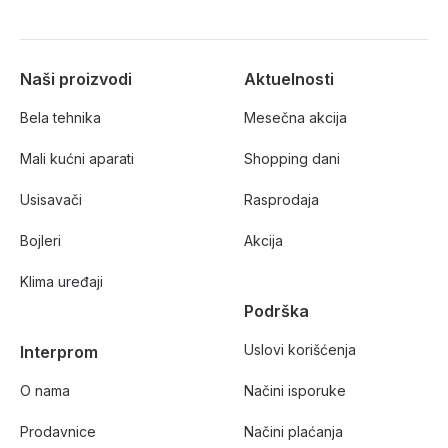
Naši proizvodi
Aktuelnosti
Bela tehnika
Mesečna akcija
Mali kućni aparati
Shopping dani
Usisavači
Rasprodaja
Bojleri
Akcija
Klima uređaji
Podrška
Uslovi korišćenja
Interprom
O nama
Načini isporuke
Prodavnice
Načini plaćanja