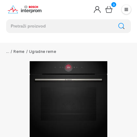
0
/
Rerne
/
Ugradne rerne