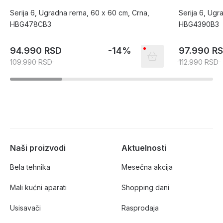
Serija 6, Ugradna rerna, 60 x 60 cm, Crna,
Serija 6, Ugr
HBG478CB3
HBG4390B3
94.990 RSD
-14%
97.990 R
109.990 RSD
112.990 RSD
Naši proizvodi
Aktuelnosti
Bela tehnika
Mesečna akcija
Mali kućni aparati
Shopping dani
Usisavači
Rasprodaja