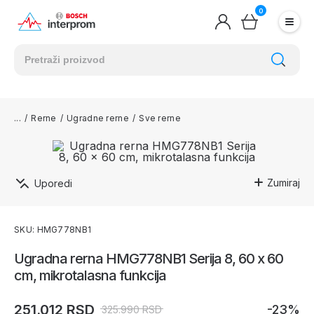
0
/
Rerne
/
Ugradne rerne
/
Sve rerne
Zumiraj
Uporedi
SKU: HMG778NB1
Ugradna rerna HMG778NB1 Serija 8, 60 x 60
cm, mikrotalasna funkcija
251.012 RSD
-23%
325.990 RSD