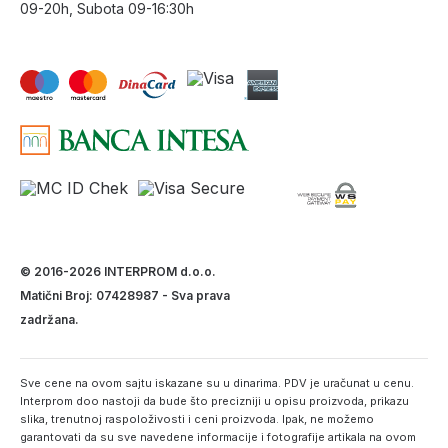
09-20h, Subota 09-16:30h
© 2016-2026 INTERPROM d.o.o.
Matični Broj: 07428987 - Sva prava
zadržana.
Sve cene na ovom sajtu iskazane su u dinarima. PDV je uračunat u cenu.
Interprom doo nastoji da bude što precizniji u opisu proizvoda, prikazu
slika, trenutnoj raspoloživosti i ceni proizvoda. Ipak, ne možemo
garantovati da su sve navedene informacije i fotografije artikala na ovom