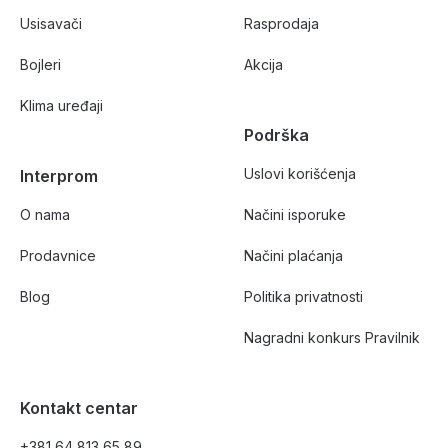
Usisavači
Rasprodaja
Bojleri
Akcija
Klima uređaji
Podrška
Uslovi korišćenja
Interprom
O nama
Načini isporuke
Prodavnice
Načini plaćanja
Blog
Politika privatnosti
Nagradni konkurs Pravilnik
Kontakt centar
+381 64 813 65 89