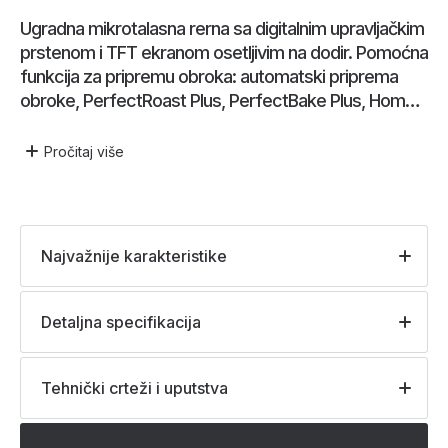
Ugradna mikrotalasna rerna sa digitalnim upravljačkim
prstenom i TFT ekranom osetljivim na dodir. Pomoćna
funkcija za pripremu obroka: automatski priprema
obroke, PerfectRoast Plus, PerfectBake Plus, Home
Connect za kontrolu putem aplikacije.
Pročitaj
više
Najvažnije karakteristike
Detaljna specifikacija
Tehnički crteži i uputstva