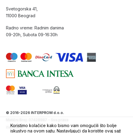
Svetogorska 41,
11000 Beograd
Radno vreme: Radnim danima
09-20h, Subota 09-16:30h
© 2016-2026 INTERPROM d.o.o.
Matični Broj: 07428987 - Sva prava
Koristimo kolačiće kako bismo vam omogućili što bolje
zadržana.
iskustvo na ovom sajtu. Nastavljajući da koristite ovaj sajt