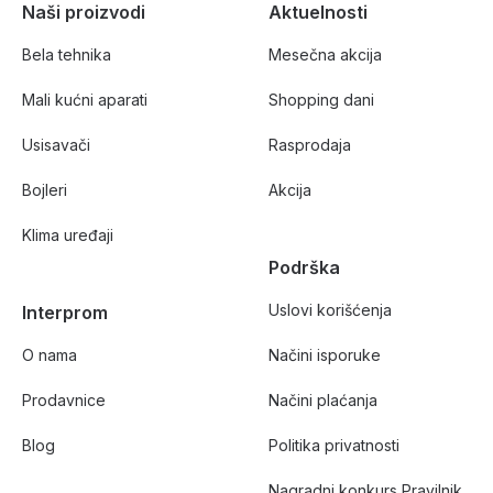
Naši proizvodi
Aktuelnosti
Bela tehnika
Mesečna akcija
Mali kućni aparati
Shopping dani
Usisavači
Rasprodaja
Bojleri
Akcija
Klima uređaji
Podrška
Uslovi korišćenja
Interprom
O nama
Načini isporuke
Prodavnice
Načini plaćanja
Blog
Politika privatnosti
Nagradni konkurs Pravilnik