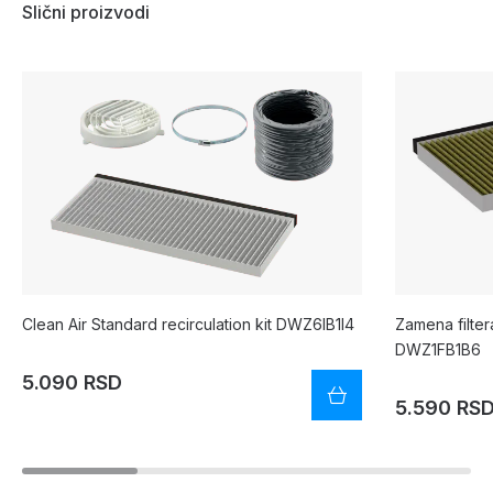
Slični proizvodi
Clean Air Standard recirculation kit DWZ6IB1I4
Zamena filter
DWZ1FB1B6
5.090 RSD
5.590 RS