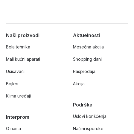
Naši proizvodi
Aktuelnosti
Bela tehnika
Mesečna akcija
Mali kućni aparati
Shopping dani
Usisavači
Rasprodaja
Bojleri
Akcija
Klima uređaji
Podrška
Uslovi korišćenja
Interprom
O nama
Načini isporuke