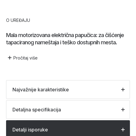
O UREĐAJU
Mala motorizovana električna papučica: za čišćenje
tapaciranog nameštaja i teško dostupnih mesta.
Pročitaj
više
Najvažnije karakteristike
Detaljna specifikacija
Detalji isporuke