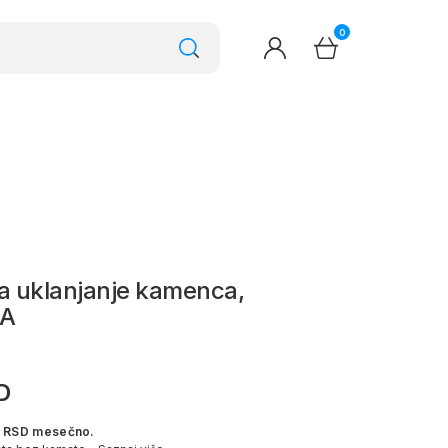
0
za uklanjanje kamenca,
2A
D
 RSD mesečno.