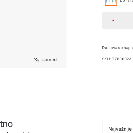
Do 12 r
Dostava se napl
SKU: TZ80002A
Uporedi
etno
Najvažnije 