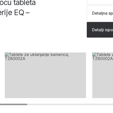
ću tableta
rije EQ –
Detaljna sp
Detalji isp