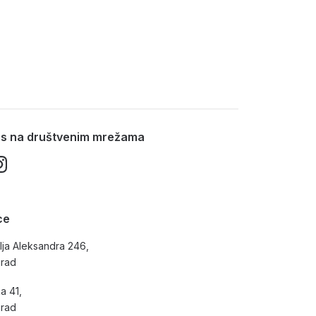
nas na društvenim mrežama
ce
lja Aleksandra 246,
grad
a 41,
grad