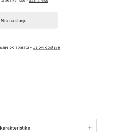
ata bez kamate -
Saznaj više
Nije na stanju
aćuje po aparatu -
Uslovi dostave
karakteristike