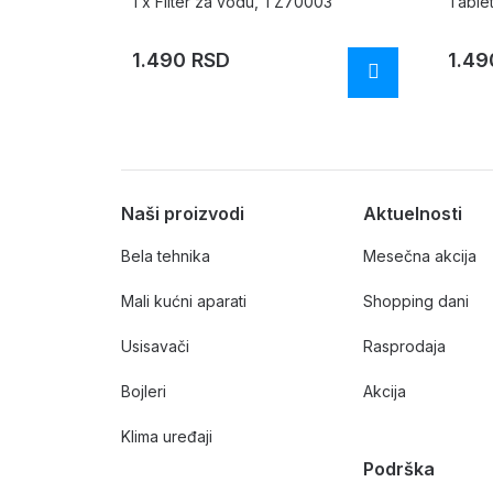
1 x Filter za vodu, TZ70003
Table
1.490 RSD
1.49
Naši proizvodi
Aktuelnosti
Bela tehnika
Mesečna akcija
Mali kućni aparati
Shopping dani
Usisavači
Rasprodaja
Bojleri
Akcija
Klima uređaji
Podrška