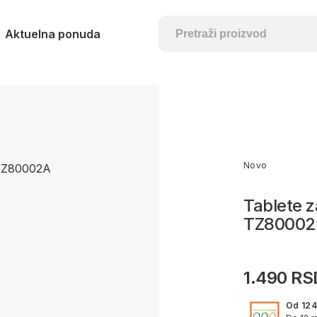
Aktuelna ponuda
Novo
Tablete 
TZ8000
1.490 RS
Od 124