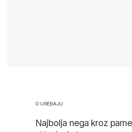
O UREĐAJU
Najbolja nega kroz pam