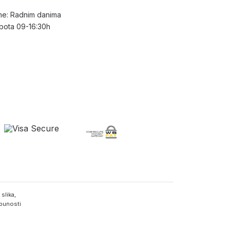
e: Radnim danima
bota 09-16:30h
slika,
tpunosti