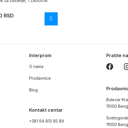
te za čišćenje, TZ80001A
0 RSD
Interprom
Pratite 
O nama
Prodavnice
Prodavni
Blog
Bulevar Kra
11000 Beo
Kontakt centar
Svetogorsk
+381 64 813 65 89
11000 Beo