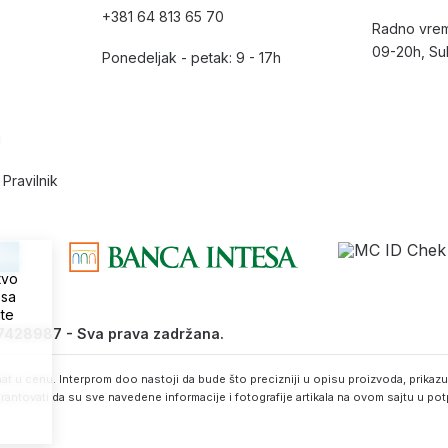
+381 64 813 65 70
Radno vrem
09-20h, Su
Ponedeljak - petak: 9 - 17h
i
Pravilnik
tvo
 sa
ite
07428987 - Sva prava zadržana.
t u cenu. Interprom doo nastoji da bude što precizniji u opisu proizvoda, prikazu 
rantovati da su sve navedene informacije i fotografije artikala na ovom sajtu u po