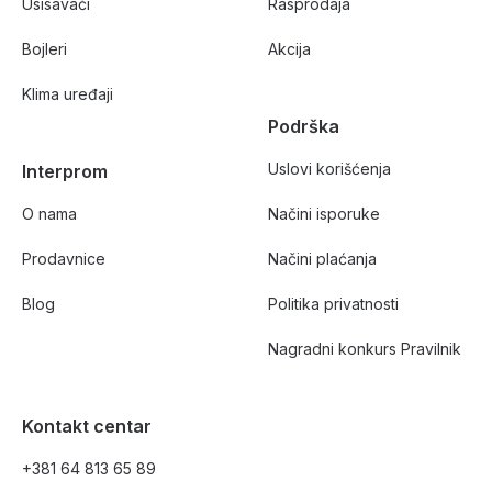
Usisavači
Rasprodaja
Bojleri
Akcija
Klima uređaji
Podrška
Uslovi korišćenja
Interprom
O nama
Načini isporuke
Prodavnice
Načini plaćanja
Blog
Politika privatnosti
Nagradni konkurs Pravilnik
Kontakt centar
+381 64 813 65 89