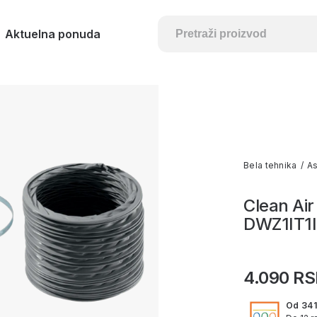
Aktuelna ponuda
Bela tehnika
/
As
Clean Air
DWZ1IT1
4.090 R
Od 341