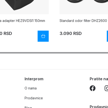
a adapter HEZ9VDSI1 150mm
Standard odor filter DHZ2600
0 RSD
3.090 RSD
Interprom
Pratite 
O nama
Prodavnice
Prodavni
Blog