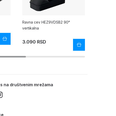
Ravna cev HEZ9VDSB2 90°
Dodatni pri
vertikalna
HEZ9VRPD
3.090 RSD
4.590 R
nas na društvenim mrežama
ce