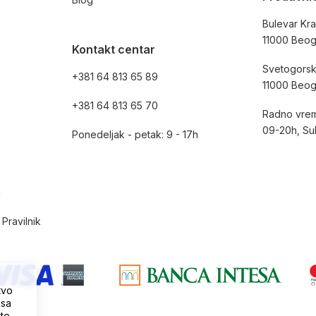
Bulevar Kra
11000 Beo
Kontakt centar
Svetogorsk
+381 64 813 65 89
11000 Beo
+381 64 813 65 70
Radno vrem
09-20h, Su
Ponedeljak - petak: 9 - 17h
i
Pravilnik
tvo
 sa
ite