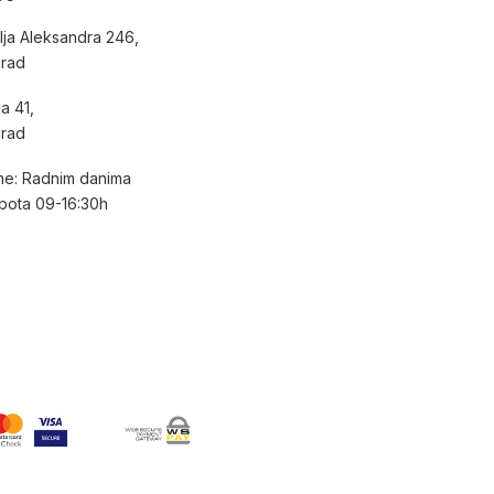
lja Aleksandra 246,
grad
a 41,
grad
e: Radnim danima
bota 09-16:30h