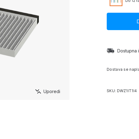
Do 12 r
Dostupna i
Dostava se napl
SKU: DWZ1IT1I4
Uporedi