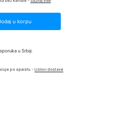
ata bez kamate -
Saznaj više
sporuka u Srbiji.
aćuje po aparatu -
Uslovi dostave