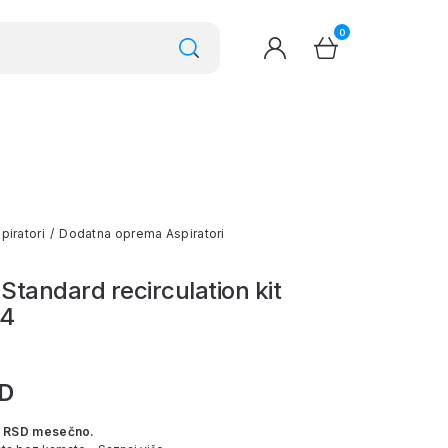
0
piratori
/
Dodatna oprema Aspiratori
 Standard recirculation kit
I4
SD
 RSD mesečno.