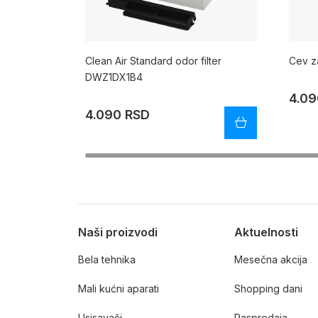
Clean Air Standard odor filter
Cev z
DWZ1DX1B4
4.09
4.090 RSD
Naši proizvodi
Aktuelnosti
Bela tehnika
Mesečna akcija
Mali kućni aparati
Shopping dani
Usisavači
Rasprodaja