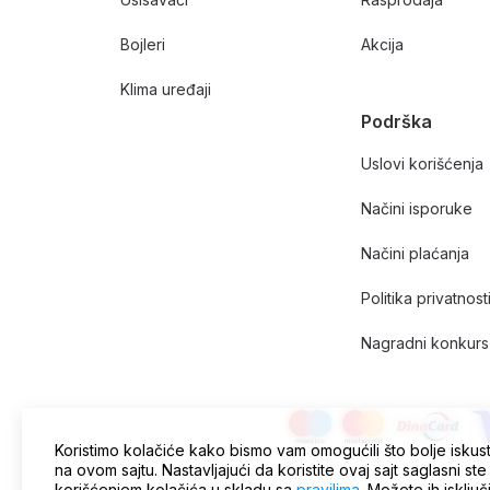
Bojleri
Akcija
Klima uređaji
Podrška
Uslovi korišćenja
Načini isporuke
Načini plaćanja
Politika privatnost
Nagradni konkurs 
Koristimo kolačiće kako bismo vam omogućili što bolje iskus
na ovom sajtu. Nastavljajući da koristite ovaj sajt saglasni ste
korišćenjem kolačića u skladu sa
pravilima
. Možete ih isključ