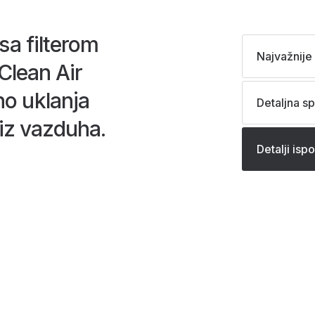
sa filterom
Najvažnije 
 Clean Air
o uklanja
Detaljna sp
 iz vazduha.
Detalji isp