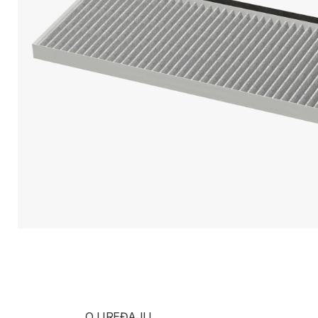
O UREĐAJU